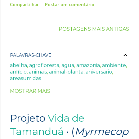
Compartilhar
Postar um comentário
POSTAGENS MAIS ANTIGAS
PALAVRAS-CHAVE
abelha
agrofloresta
agua
amazonia
ambiente
anfibio
animais
animal-planta
aniversario
areasumidas
arvore
associado-a-natureza
avesdajanela
MOSTRAR MAIS
avifauna
biodiversidade
biologia
caatinga
calendario
cbvs
cerrado
cidades
ciencia
clima
collab
comportamento
conservacao
conto
cupim
curso
defesa
desmatamento
destinos
Projeto
Vida de
diadedoar
diario
dieta
diretodauc
doar
doc
eau
eco
ecoam
ecologia
ecossistemas
Tamanduá
• (
Myrmecop
educacao
encontro
energia
escn
especies
estagio
estradas
estudante
evento
extincao