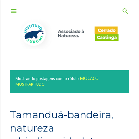
Pular para o conteúdo principal
MOCACO
Mostrando postagens com o rótulo
P
MOSTRAR TUDO
o
s
t
Tamanduá-bandeira,
a
g
natureza
e