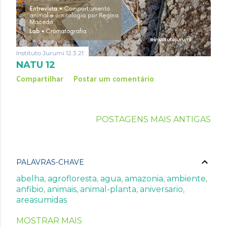
Instituto Jurumi
12.3.21
NATU 12
Compartilhar
Postar um comentário
POSTAGENS MAIS ANTIGAS
PALAVRAS-CHAVE
abelha
agrofloresta
agua
amazonia
ambiente
anfibio
animais
animal-planta
aniversario
areasumidas
arvore
associado-a-natureza
avesdajanela
MOSTRAR MAIS
avifauna
biodiversidade
biologia
caatinga