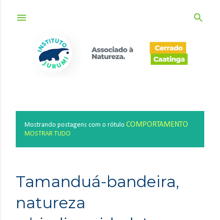
Pular para o conteúdo principal
COMPORTAMENTO
Mostrando postagens com o rótulo
P
MOSTRAR TUDO
o
s
t
Tamanduá-bandeira,
a
g
natureza
e