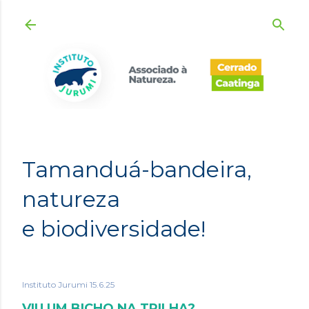
Pular para o conteúdo principal
Tamanduá-bandeira,
natureza
e biodiversidade!
Instituto Jurumi
15.6.25
VIU UM BICHO NA TRILHA?